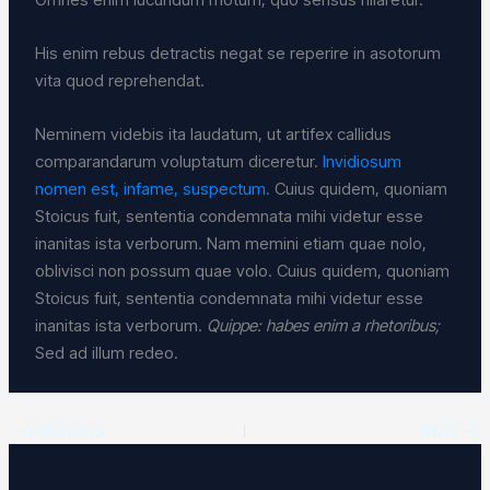
His enim rebus detractis negat se reperire in asotorum
vita quod reprehendat.
Neminem videbis ita laudatum, ut artifex callidus
comparandarum voluptatum diceretur.
Invidiosum
nomen est, infame, suspectum.
Cuius quidem, quoniam
Stoicus fuit, sententia condemnata mihi videtur esse
inanitas ista verborum. Nam memini etiam quae nolo,
oblivisci non possum quae volo. Cuius quidem, quoniam
Stoicus fuit, sententia condemnata mihi videtur esse
inanitas ista verborum.
Quippe: habes enim a rhetoribus;
Sed ad illum redeo.
PREVIOUS
NEXT