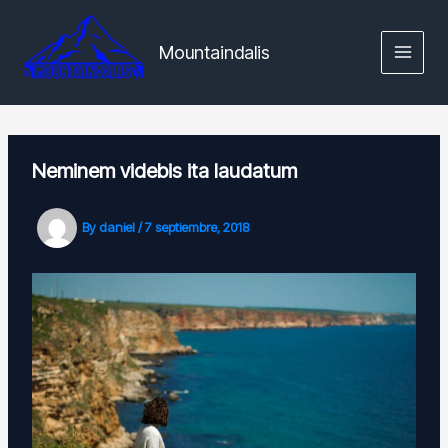
Skip
MAIN
to
Mountaindalis
MENU
content
Neminem videbis ita laudatum
By
daniel
/
7 septiembre, 2018