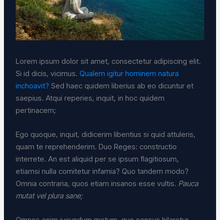
Lorem ipsum dolor sit amet, consectetur adipiscing elit.
Si id dicis, vicimus.
Qualem igitur hominem natura
inchoavit?
Sed haec quidem liberius ab eo dicuntur et
saepius. Atqui reperies, inquit, in hoc quidem
pertinacem;
Ego quoque, inquit, didicerim libentius si quid attuleris,
quam te reprehenderim. Duo Reges: constructio
interrete. An est aliquid per se ipsum flagitiosum,
etiamsi nulla comitetur infamia? Quo tandem modo?
Omnia contraria, quos etiam insanos esse vultis.
Pauca
mutat vel plura sane;
Omnes enim iucundum motum, quo sensus hilaretur.