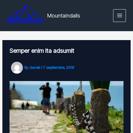
Skip
MAIN
to
Mountaindalis
MENU
content
Semper enim ita adsumit
By
daniel
/
7 septiembre, 2018