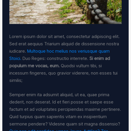
Lorem ipsum dolor sit amet, consectetur adipiscing elit.
Sed erat aequius Triarium aliquid de dissensione nostra
iudicare.
Multoque hoc melius nos veriusque quam
Stoici.
Duo Reges: constructio interrete.
Si enim ad
populum me vocas, eum.
Quodsi vultum tibi, si
incessum fingeres, quo gravior viderere, non esses tui
similis;
Semper enim ita adsumit aliquid, ut ea, quae prima
dederit, non deserat. Id et fieri posse et saepe esse
factum et ad voluptates percipiendas maxime pertinere.
Quid turpius quam sapientis vitam ex insipientium
sermone pendere? Videsne quam sit magna dissensio?