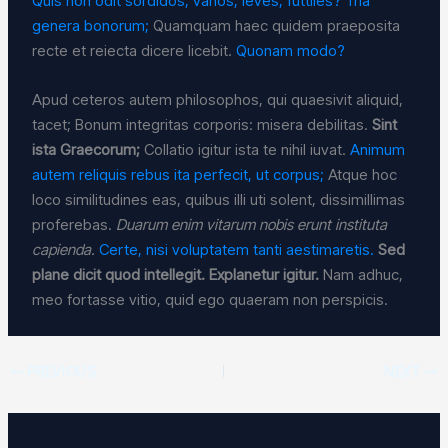
Quis non odit sordidos, vanos, leves, futtiles?
Tria
genera bonorum;
Quamquam haec quidem praeposita
recte et reiecta dicere licebit.
Quonam modo?
Apud ceteros autem philosophos, qui quaesivit aliquid,
tacet; Bonum integritas corporis: misera debilitas.
Sint
ista Graecorum;
Collatio igitur ista te nihil iuvat.
Animum
autem reliquis rebus ita perfecit, ut corpus;
Atque hoc
loco similitudines eas, quibus illi uti solent, dissimillimas
proferebas.
Duarum enim vitarum nobis erunt instituta
capienda.
Certe, nisi voluptatem tanti aestimaretis.
Sed
plane dicit quod intellegit.
Explanetur igitur.
Nam adhuc,
meo fortasse vitio, quid ego quaeram non perspicis.
PREVIOUS
NEXT